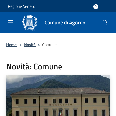
Salta al contenuto principale
Regione Veneto
Comune di Agordo
Home
>
Novità
>
Comune
Novità: Comune