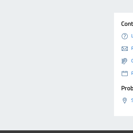
Cont
Prob