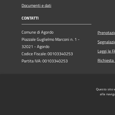
Documenti e dati
CONTATTI
Comune di Agordo
Prenotaz
Piazzale Guglielmo Marconi n. 1 -
Segnalazi
32021 - Agordo
Leggi le 
Codice Fiscale: 00103340253
Richiesta
Partita IVA: 00103340253
PEC:
comune.agordo.bl@pecveneto.it
Centralino Unico: 043762295 -
Questo sito 
043763949
alla navig