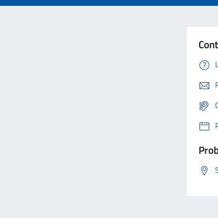
Cont
Prob