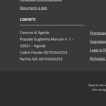
Documenti e dati
CONTATTI
Comune di Agordo
Prenotaz
Piazzale Guglielmo Marconi n. 1 -
Segnalazi
32021 - Agordo
Leggi le 
Codice Fiscale: 00103340253
Richiesta
Partita IVA: 00103340253
PEC:
comune.agordo.bl@pecveneto.it
Centralino Unico: 043762295 -
Questo sito 
043763949
alla navig