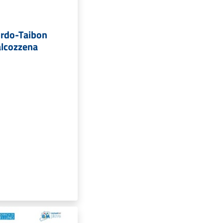
ordo-Taibon
alcozzena
a