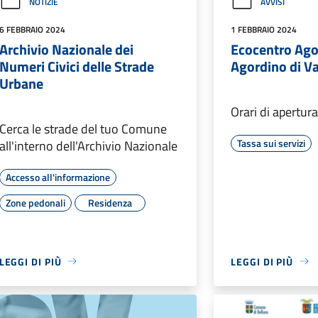
NOTIZIE
AVVISI
6 FEBBRAIO 2024
1 FEBBRAIO 2024
Archivio Nazionale dei
Ecocentro Ag
Numeri Civici delle Strade
Agordino di V
Urbane
Orari di apertur
Cerca le strade del tuo Comune
Tassa sui servizi
all'interno dell'Archivio Nazionale
Accesso all'informazione
Zone pedonali
Residenza
LEGGI DI PIÙ
LEGGI DI PIÙ