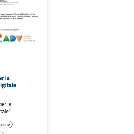
r la
igitale
per la
itale"
azione