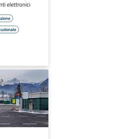
i elettronici
azione
tuzionale