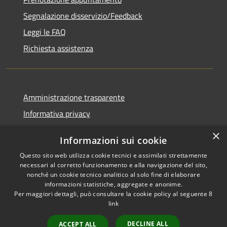
Segnalazione disservizio/Feedback
Leggi le FAQ
Richiesta assistenza
Amministrazione trasparente
Informativa privacy
Note legali
×
Informazioni sui cookie
Dichiarazione di accessibilità
Questo sito web utilizza cookie tecnici e assimilati strettamente
necessari al corretto funzionamento e alla navigazione del sito,
nonché un cookie tecnico analitico al solo fine di elaborare
informazioni statistiche, aggregate e anonime.
Per maggiori dettagli, può consultare la cookie policy al seguente
8
RSS
Copyright © 2026 • Comune di
link
Accessibilità
Agordo • Powered by
Privacy
Municipium
Accesso
•
DECLINE ALL
ACCEPT ALL