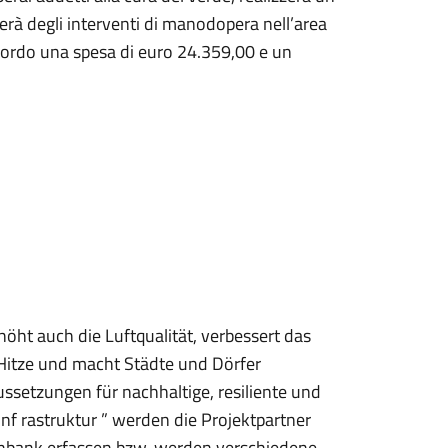
zerà degli interventi di manodopera nell’area
Agordo una spesa di euro 24.359,00 e un
höht auch die Luftqualität, verbessert das
 Hitze und macht Städte und Dörfer
aussetzungen für nachhaltige, resiliente und
nf rastruktur ” werden die Projektpartner
nbank erfassen bzw. werden verschiedene