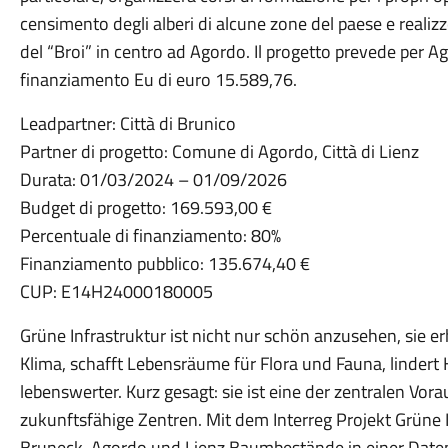
censimento degli alberi di alcune zone del paese e realiz
del “Broi” in centro ad Agordo. Il progetto prevede per 
finanziamento Eu di euro 15.589,76.
Leadpartner: Città di Brunico
Partner di progetto: Comune di Agordo, Città di Lienz
Durata: 01/03/2024 – 01/09/2026
Budget di progetto: 169.593,00 €
Percentuale di finanziamento: 80%
Finanziamento pubblico: 135.674,40 €
CUP: E14H24000180005
Grüne Infrastruktur ist nicht nur schön anzusehen, sie er
Klima, schafft Lebensräume für Flora und Fauna, lindert
lebenswerter. Kurz gesagt: sie ist eine der zentralen Vor
zukunftsfähige Zentren. Mit dem Interreg Projekt Grüne I
Bruneck, Agordo und Lienz Baumbestände in einer Date