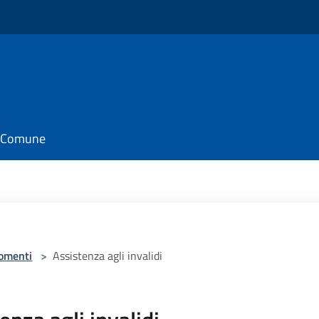
il Comune
omenti
>
Assistenza agli invalidi