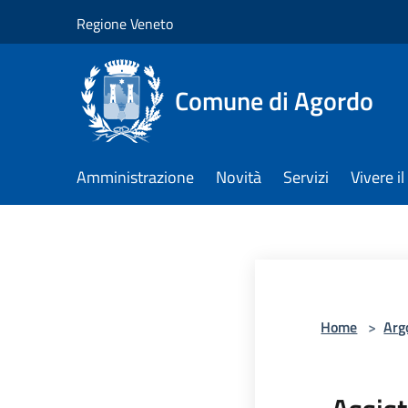
Salta al contenuto principale
Regione Veneto
Comune di Agordo
Amministrazione
Novità
Servizi
Vivere 
Home
>
Arg