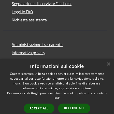
Segnalazione disservizio/Feedback
Leggi le FAQ
Richiesta assistenza
Amministrazione trasparente
Informativa privacy
Note legali
×
Informazioni sui cookie
Dichiarazione di accessibilità
Questo sito web utilizza cookie tecnici e assimilati strettamente
necessari al corretto funzionamento e alla navigazione del sito,
nonché un cookie tecnico analitico al solo fine di elaborare
informazioni statistiche, aggregate e anonime.
Per maggiori dettagli, può consultare la cookie policy al seguente
8
RSS
Copyright © 2026 • Comune di
link
Accessibilità
Agordo • Powered by
Privacy
Municipium
Accesso
•
DECLINE ALL
ACCEPT ALL
Cookie
redazione