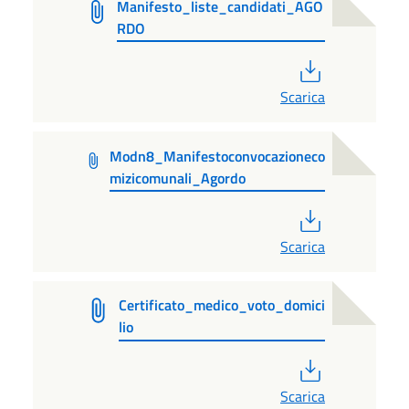
Manifesto_liste_candidati_AGO
RDO
PDF
Scarica
Modn8_Manifestoconvocazioneco
mizicomunali_Agordo
PDF
Scarica
Certificato_medico_voto_domici
lio
PDF
Scarica