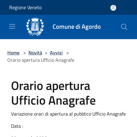
Salta al contenuto principale
Regione Veneto
Comune di Agordo
Home
>
Novità
>
Avvisi
>
Orario apertura Ufficio Anagrafe
Orario apertura
Ufficio Anagrafe
Variazione orari di apertura al pubblico Ufficio Anagrafe
Data :