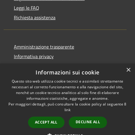
Leggi le FAQ
Richiesta assistenza
Amministrazione trasparente
Informativa privacy
Note legali
×
Informazioni sui cookie
Dichiarazione di accessibilità
Questo sito web utilizza cookie tecnici e assimilati strettamente
necessari al corretto funzionamento e alla navigazione del sito,
nonché un cookie tecnico analitico al solo fine di elaborare
informazioni statistiche, aggregate e anonime.
Per maggiori dettagli, può consultare la cookie policy al seguente
8
RSS
Copyright © 2026 • Comune di
link
Accessibilità
Agordo • Powered by
Privacy
Municipium
Accesso
•
DECLINE ALL
ACCEPT ALL
Cookie
redazione
Mappa del sito