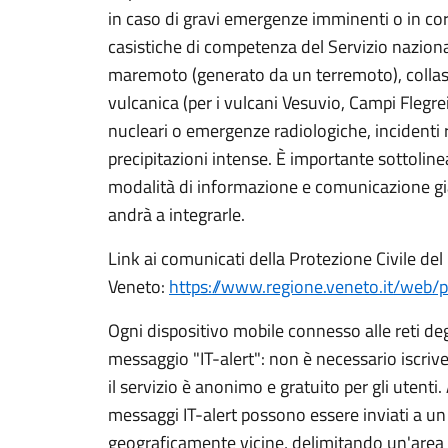
in caso di gravi emergenze imminenti o in cors
casistiche di competenza del Servizio nazional
maremoto (generato da un terremoto), collass
vulcanica (per i vulcani Vesuvio, Campi Flegre
nucleari o emergenze radiologiche, incidenti ri
precipitazioni intense. È importante sottolinea
modalità di informazione e comunicazione già 
andrà a integrarle.
Link ai comunicati della Protezione Civile del
Veneto:
https://www.regione.veneto.it/web/p
Ogni dispositivo mobile connesso alle reti deg
messaggio "IT-alert": non è necessario iscrive
il servizio è anonimo e gratuito per gli utenti
messaggi IT-alert possono essere inviati a un
geograficamente vicine, delimitando un'area i