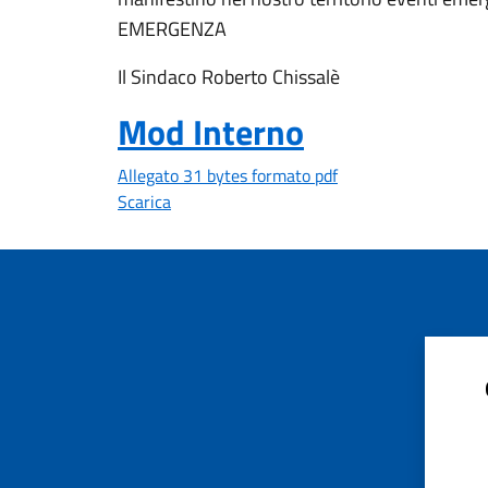
EMERGENZA
Il Sindaco Roberto Chissalè
Mod Interno
Allegato 31 bytes formato pdf
Scarica