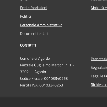
Enti e fondazioni
Mobilità e
Politici
Personale Amministrativo
Documenti e dati
CONTATTI
Comune di Agordo
Prenotaz
Piazzale Guglielmo Marconi n. 1 -
Segnalazi
32021 - Agordo
Leggi le 
Codice Fiscale: 00103340253
Richiesta
Partita IVA: 00103340253
PEC:
comune.agordo.bl@pecveneto.it