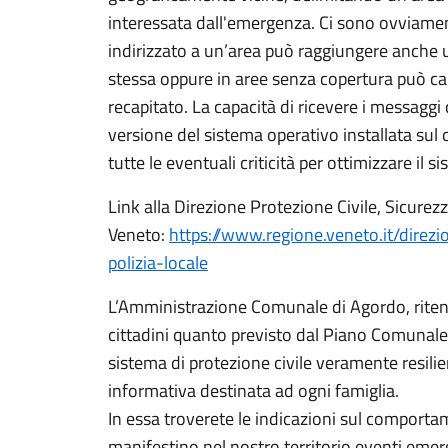
interessata dall'emergenza. Ci sono ovviamen
indirizzato a un’area può raggiungere anche ut
stessa oppure in aree senza copertura può ca
recapitato. La capacità di ricevere i messaggi
versione del sistema operativo installata sul ce
tutte le eventuali criticità per ottimizzare il s
Link alla Direzione Protezione Civile, Sicurez
Veneto:
https://www.regione.veneto.it/direzi
polizia-locale
L’Amministrazione Comunale di Agordo, rite
cittadini quanto previsto dal Piano Comunale
sistema di protezione civile veramente resil
informativa destinata ad ogni famiglia.
In essa troverete le indicazioni sul comportam
manifestino nel nostro territorio eventi eme