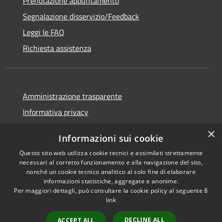
Prenotazione appuntamento
Segnalazione disservizio/Feedback
Leggi le FAQ
Richiesta assistenza
Amministrazione trasparente
Informativa privacy
Note legali
×
Informazioni sui cookie
Dichiarazione di accessibilità
Questo sito web utilizza cookie tecnici e assimilati strettamente
necessari al corretto funzionamento e alla navigazione del sito,
nonché un cookie tecnico analitico al solo fine di elaborare
informazioni statistiche, aggregate e anonime.
Per maggiori dettagli, può consultare la cookie policy al seguente
8
RSS
Copyright © 2026 • Comune di
link
Accessibilità
Agordo • Powered by
Privacy
Municipium
Accesso
•
DECLINE ALL
ACCEPT ALL