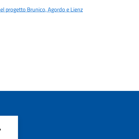
 del progetto Brunico, Agordo e Lienz
?