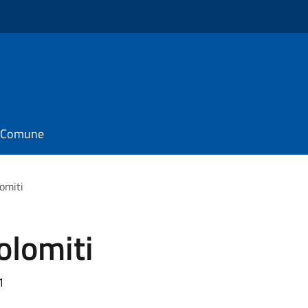
il Comune
omiti
olomiti
1