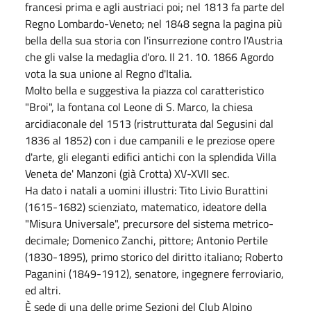
francesi prima e agli austriaci poi; nel 1813 fa parte del
Regno Lombardo-Veneto; nel 1848 segna la pagina più
bella della sua storia con l'insurrezione contro l'Austria
che gli valse la medaglia d'oro. Il 21. 10. 1866 Agordo
vota la sua unione al Regno d'Italia.
Molto bella e suggestiva la piazza col caratteristico
"Broi", la fontana col Leone di S. Marco, la chiesa
arcidiaconale del 1513 (ristrutturata dal Segusini dal
1836 al 1852) con i due campanili e le preziose opere
d'arte, gli eleganti edifici antichi con la splendida Villa
Veneta de' Manzoni (già Crotta) XV-XVII sec.
Ha dato i natali a uomini illustri: Tito Livio Burattini
(1615-1682) scienziato, matematico, ideatore della
"Misura Universale", precursore del sistema metrico-
decimale; Domenico Zanchi, pittore; Antonio Pertile
(1830-1895), primo storico del diritto italiano; Roberto
Paganini (1849-1912), senatore, ingegnere ferroviario,
ed altri.
È sede di una delle prime Sezioni del Club Alpino