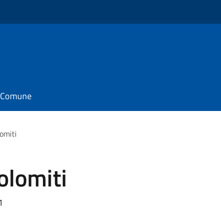
il Comune
omiti
olomiti
1