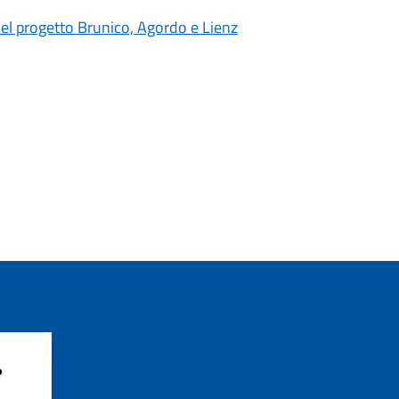
 del progetto Brunico, Agordo e Lienz
?