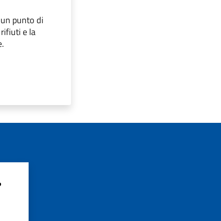
 un punto di
ifiuti e la
e.
?