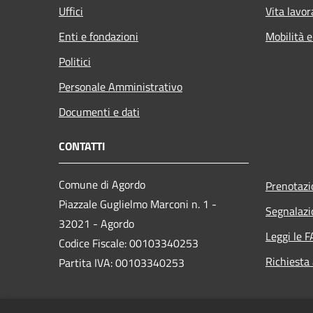
Uffici
Vita lavor
Enti e fondazioni
Mobilità e
Politici
Personale Amministrativo
Documenti e dati
CONTATTI
Comune di Agordo
Prenotaz
Piazzale Guglielmo Marconi n. 1 -
Segnalazi
32021 - Agordo
Leggi le 
Codice Fiscale: 00103340253
Richiesta
Partita IVA: 00103340253
PEC:
comune.agordo.bl@pecveneto.it