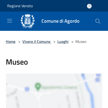
Salta al contenuto principale
Regione Veneto
Comune di Agordo
Home
>
Vivere il Comune
>
Luoghi
>
Museo
Museo