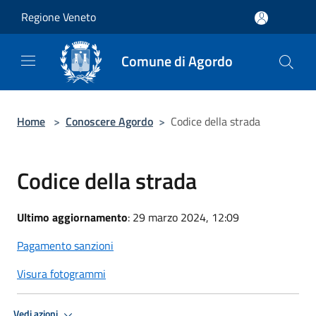
Salta al contenuto principale
Regione Veneto
Comune di Agordo
Home
>
Conoscere Agordo
>
Codice della strada
Codice della strada
Ultimo aggiornamento
: 29 marzo 2024, 12:09
Pagamento sanzioni
Visura fotogrammi
Vedi azioni