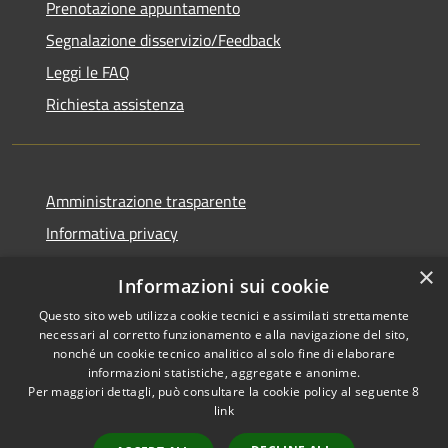
Prenotazione appuntamento
Segnalazione disservizio/Feedback
Leggi le FAQ
Richiesta assistenza
Amministrazione trasparente
Informativa privacy
Note legali
×
Informazioni sui cookie
Dichiarazione di accessibilità
Questo sito web utilizza cookie tecnici e assimilati strettamente
necessari al corretto funzionamento e alla navigazione del sito,
nonché un cookie tecnico analitico al solo fine di elaborare
informazioni statistiche, aggregate e anonime.
Per maggiori dettagli, può consultare la cookie policy al seguente
8
RSS
Copyright © 2026 • Comune di
link
Accessibilità
Agordo • Powered by
Privacy
Municipium
Accesso
•