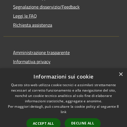
Segnalazione disservizio/Feedback
Leggi le FAQ
Richiesta assistenza
Amministrazione trasparente
Informativa privacy
Note legali
×
Informazioni sui cookie
Dichiarazione di accessibilità
Questo sito web utilizza cookie tecnici e assimilati strettamente
necessari al corretto funzionamento e alla navigazione del sito,
nonché un cookie tecnico analitico al solo fine di elaborare
informazioni statistiche, aggregate e anonime.
Per maggiori dettagli, può consultare la cookie policy al seguente
8
RSS
Copyright © 2026 • Comune di
link
Accessibilità
Agordo • Powered by
Privacy
Municipium
Accesso
•
DECLINE ALL
ACCEPT ALL