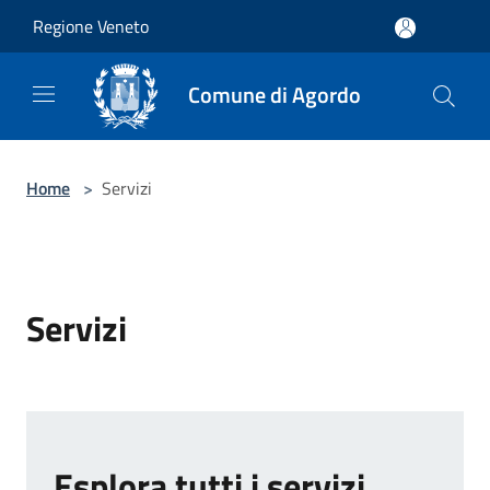
Salta al contenuto principale
Regione Veneto
Comune di Agordo
Home
>
Servizi
Servizi
Esplora tutti i servizi