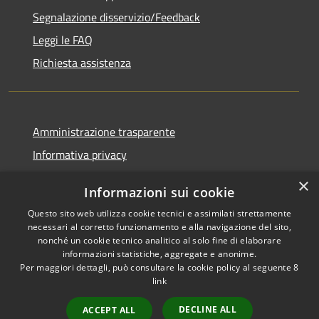
Segnalazione disservizio/Feedback
Leggi le FAQ
Richiesta assistenza
Amministrazione trasparente
Informativa privacy
Note legali
×
Informazioni sui cookie
Dichiarazione di accessibilità
Questo sito web utilizza cookie tecnici e assimilati strettamente
necessari al corretto funzionamento e alla navigazione del sito,
nonché un cookie tecnico analitico al solo fine di elaborare
informazioni statistiche, aggregate e anonime.
Per maggiori dettagli, può consultare la cookie policy al seguente
8
RSS
Copyright © 2026 • Comune di
link
Accessibilità
Agordo • Powered by
Privacy
Municipium
Accesso
•
DECLINE ALL
ACCEPT ALL