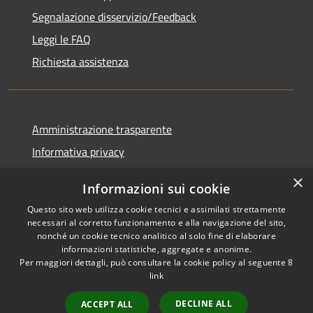
Segnalazione disservizio/Feedback
Leggi le FAQ
Richiesta assistenza
Amministrazione trasparente
Informativa privacy
Note legali
×
Informazioni sui cookie
Dichiarazione di accessibilità
Questo sito web utilizza cookie tecnici e assimilati strettamente
necessari al corretto funzionamento e alla navigazione del sito,
nonché un cookie tecnico analitico al solo fine di elaborare
informazioni statistiche, aggregate e anonime.
Per maggiori dettagli, può consultare la cookie policy al seguente
8
RSS
Copyright © 2026 • Comune di
link
Accessibilità
Agordo • Powered by
Privacy
Municipium
Accesso
•
DECLINE ALL
ACCEPT ALL