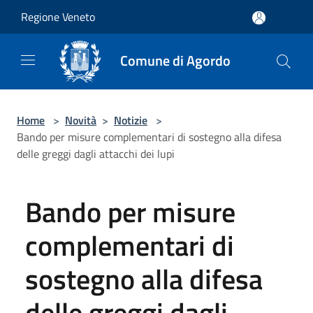
Salta al contenuto principale
Regione Veneto
Comune di Agordo
Home
>
Novità
>
Notizie
>
Bando per misure complementari di sostegno alla difesa
delle greggi dagli attacchi dei lupi
Bando per misure
complementari di
sostegno alla difesa
delle greggi dagli