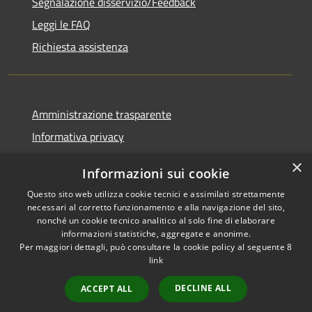
Segnalazione disservizio/Feedback
Leggi le FAQ
Richiesta assistenza
Amministrazione trasparente
Informativa privacy
Note legali
×
Informazioni sui cookie
Dichiarazione di accessibilità
Questo sito web utilizza cookie tecnici e assimilati strettamente
necessari al corretto funzionamento e alla navigazione del sito,
nonché un cookie tecnico analitico al solo fine di elaborare
informazioni statistiche, aggregate e anonime.
Per maggiori dettagli, può consultare la cookie policy al seguente
8
RSS
Copyright © 2026 • Comune di
link
Accessibilità
Agordo • Powered by
Privacy
Municipium
Accesso
•
DECLINE ALL
ACCEPT ALL
Cookie
redazione