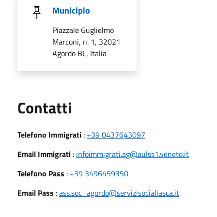
Municipio
Piazzale Guglielmo
Marconi, n. 1, 32021
Agordo BL, Italia
Utili
Contatti
Telefono Immigrati
:
+39 0437643097
Email Immigrati
:
infoimmigrati.ag@aulss1.veneto.it
Telefono Pass
:
+39 3496459350
Email Pass
:
ass.soc_agordo@servizisocialiasca.it