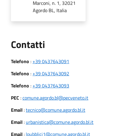
Marconi, n. 1, 32021
Agordo BL, Italia
Utili
Contatti
Telefono
:
+39 0437643091
Telefono
:
+39 0437643092
Telefono
:
+39 0437643093
PEC
:
comune.agordo.bl@pecveneto.it
Email
:
tecnico@comune.agordo.bl.it
Email
:
urbanistica@comune.agordo.bl.it
Email
:
lpubblici1@comune.agordo.bl.it