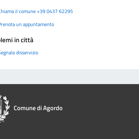
Chiama il comune +39 0437 62295
Prenota un appuntamento
lemi in città
Segnala disservizio
Comune di Agordo