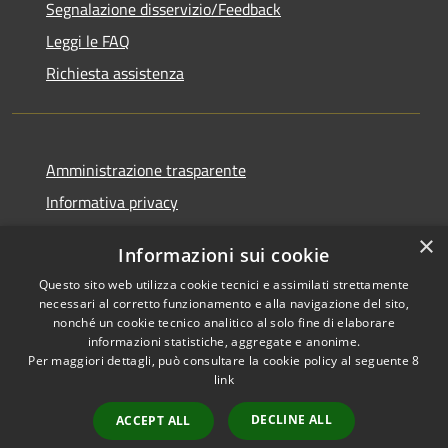
Segnalazione disservizio/Feedback
Leggi le FAQ
Richiesta assistenza
Amministrazione trasparente
Informativa privacy
Note legali
×
Informazioni sui cookie
Dichiarazione di accessibilità
Questo sito web utilizza cookie tecnici e assimilati strettamente
necessari al corretto funzionamento e alla navigazione del sito,
nonché un cookie tecnico analitico al solo fine di elaborare
informazioni statistiche, aggregate e anonime.
Per maggiori dettagli, può consultare la cookie policy al seguente
8
RSS
Copyright © 2026 • Comune di
link
Accessibilità
Agordo • Powered by
Privacy
Municipium
Accesso
•
DECLINE ALL
ACCEPT ALL
Cookie
redazione