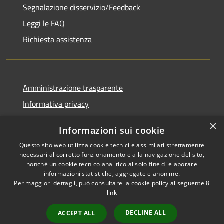
Segnalazione disservizio/Feedback
Leggi le FAQ
Richiesta assistenza
Amministrazione trasparente
Informativa privacy
Note legali
×
Informazioni sui cookie
Dichiarazione di accessibilità
Questo sito web utilizza cookie tecnici e assimilati strettamente
necessari al corretto funzionamento e alla navigazione del sito,
nonché un cookie tecnico analitico al solo fine di elaborare
informazioni statistiche, aggregate e anonime.
Per maggiori dettagli, può consultare la cookie policy al seguente
8
RSS
Copyright © 2026 • Comune di
link
Accessibilità
Agordo • Powered by
Privacy
Municipium
Accesso
•
DECLINE ALL
ACCEPT ALL
Cookie
redazione