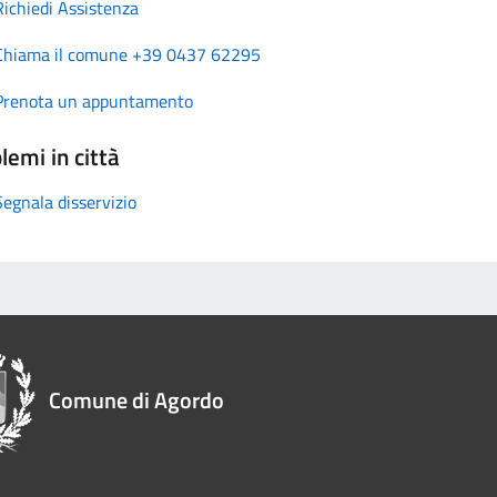
Richiedi Assistenza
Chiama il comune +39 0437 62295
Prenota un appuntamento
lemi in città
Segnala disservizio
Comune di Agordo