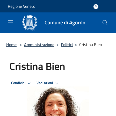
Salta al contenuto principale
Regione Veneto
Comune di Agordo
Home
>
Amministrazione
>
Politici
>
Cristina Bien
Cristina Bien
Condividi
Vedi azioni