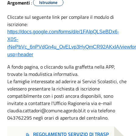
Argomenti
:
Istruzione
Cliccate sul seguente link per compilare il modulo di
iscrizione:
https://docs.google.com/forms/d/e/1FAIpQLSeBDx6-
X0S-
rNePbVc_6nPVdGn4u_OvELvp3HyQmCR92AKxIA/viewfo
usp=header
A fondo pagina, o cliccando sulla graffetta nella APP,
trovate la modulistica informativa.
Le famiglie interessate ad aderire ai Servizi Scolastici, che
volessero presentare la richiesta di iscrizione
compatibilmente con i posti ancora disponibili, sono
invitate a contattare l'Ufficio Ragioneria via e-mail
claudia.cattadori@comune.agordo.bl.it o via telefono
043762295 negli orari di apertura del centralino.
REGOLAMENTO SERVIZIO DI TRASP