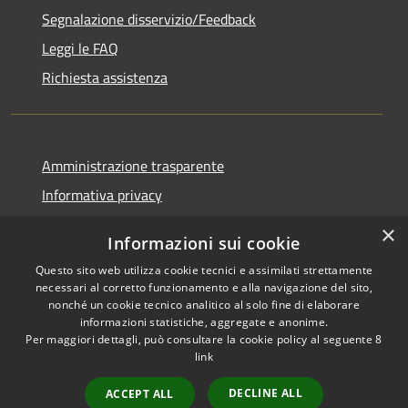
Segnalazione disservizio/Feedback
Leggi le FAQ
Richiesta assistenza
Amministrazione trasparente
Informativa privacy
Note legali
×
Informazioni sui cookie
Dichiarazione di accessibilità
Questo sito web utilizza cookie tecnici e assimilati strettamente
necessari al corretto funzionamento e alla navigazione del sito,
nonché un cookie tecnico analitico al solo fine di elaborare
informazioni statistiche, aggregate e anonime.
Per maggiori dettagli, può consultare la cookie policy al seguente
8
RSS
Copyright © 2026 • Comune di
link
Accessibilità
Agordo • Powered by
Privacy
Municipium
Accesso
•
DECLINE ALL
ACCEPT ALL