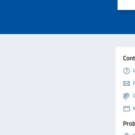
Cont
Prob