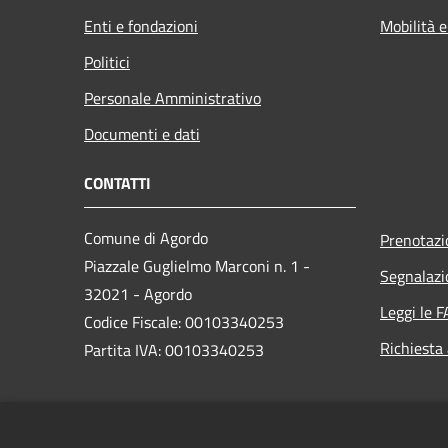
Enti e fondazioni
Mobilità e
Politici
Personale Amministrativo
Documenti e dati
CONTATTI
Comune di Agordo
Prenotaz
Piazzale Guglielmo Marconi n. 1 -
Segnalazi
32021 - Agordo
Leggi le 
Codice Fiscale: 00103340253
Richiesta
Partita IVA: 00103340253
PEC:
comune.agordo.bl@pecveneto.it