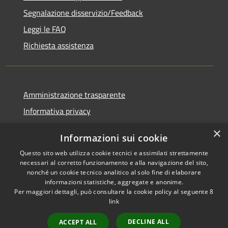
Segnalazione disservizio/Feedback
Leggi le FAQ
Richiesta assistenza
Amministrazione trasparente
Informativa privacy
Note legali
×
Informazioni sui cookie
Dichiarazione di accessibilità
Questo sito web utilizza cookie tecnici e assimilati strettamente
necessari al corretto funzionamento e alla navigazione del sito,
nonché un cookie tecnico analitico al solo fine di elaborare
informazioni statistiche, aggregate e anonime.
Per maggiori dettagli, può consultare la cookie policy al seguente
8
RSS
Copyright © 2026 • Comune di
link
Accessibilità
Agordo • Powered by
Privacy
Municipium
Accesso
•
DECLINE ALL
ACCEPT ALL